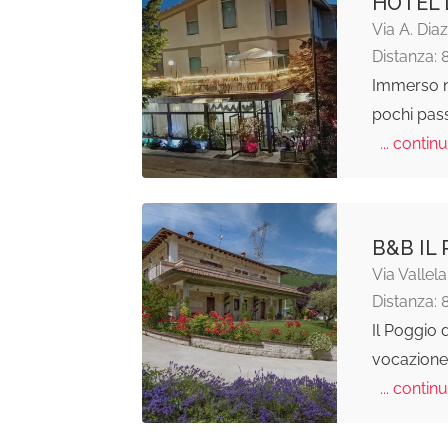
HOTEL 
Via A. Diaz
Distanza: 
Immerso ne
pochi passi
... continu
B&B IL
Via Vallel
Distanza: 
Il Poggio d
vocazione 
... continu