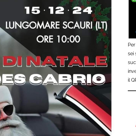
Per
sei
suc
inv
il 