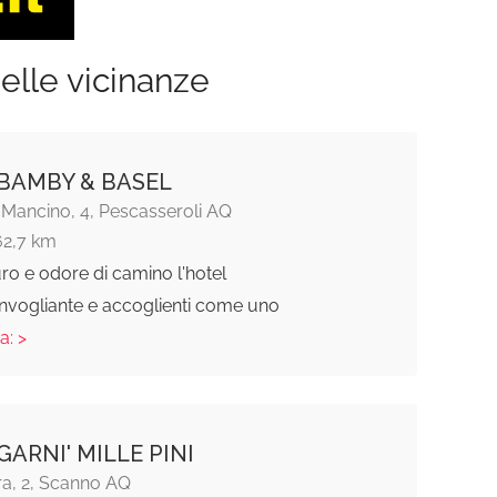
elle vicinanze
BAMBY & BASEL
 Mancino, 4, Pescasseroli AQ
62,7 km
o e odore di camino l'hotel
nvogliante e accoglienti come uno
a: >
GARNI' MILLE PINI
ra, 2, Scanno AQ