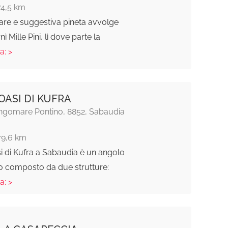
74,5 km
are e suggestiva pineta avvolge
nì Mille Pini, lì dove parte la
a: >
OASI DI KUFRA
ngomare Pontino, 8852, Sabaudia
79,6 km
si di Kufra a Sabaudia è un angolo
so composto da due strutture:
a: >