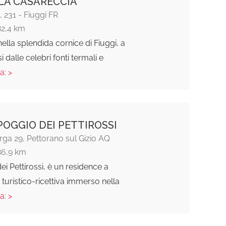
LA CASARECCIA
, 231 - Fiuggi FR
82,4 km
lla splendida cornice di Fiuggi, a
 dalle celebri fonti termali e
a: >
 POGGIO DEI PETTIROSSI
arga 29, Pettorano sul Gizio AQ
86,9 km
ei Pettirossi, è un residence a
turistico-ricettiva immerso nella
a: >