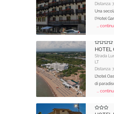
Distanza: 
Una secol
l'Hotel Gar
... continu
HOTEL 
Strada Lu
LT
Distanza: 
L’hotel Oa
di paradi
... continu