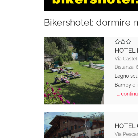
Bikershotel: dormire n
HOTEL 
Via Castel
Distanza: 
Legno scur
Bamby è i
... continu
HOTEL 
Via Pesca