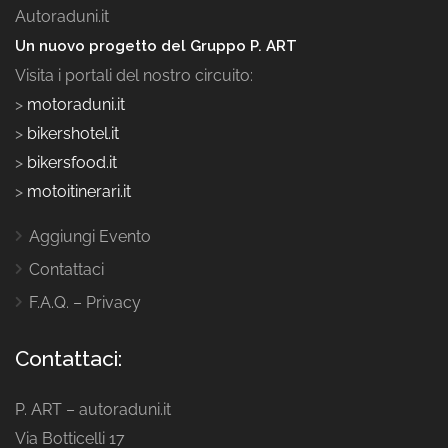
Autoraduni.it
Un nuovo progetto del Gruppo P. ART
Visita i portali del nostro circuito:
>
motoraduni.it
>
bikershotel.it
>
bikersfood.it
>
motoitinerari.it
Aggiungi Evento
Contattaci
F.A.Q. – Privacy
Contattaci:
P. ART – autoraduni.it
Via Botticelli 17