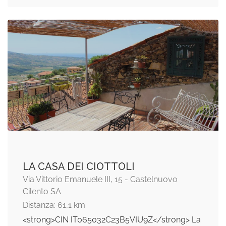
LA CASA DEI CIOTTOLI
Via Vittorio Emanuele III, 15 - Castelnuovo
Cilento SA
Distanza: 61,1 km
<strong>CIN IT065032C23B5VIU9Z</strong> La