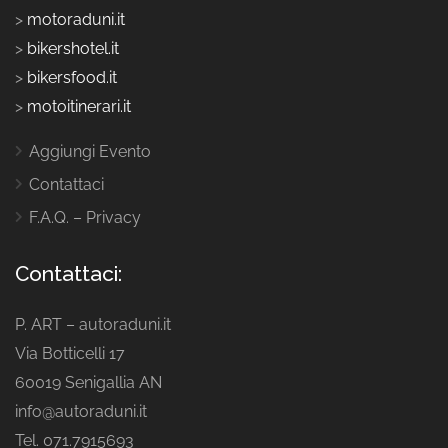
>
motoraduni.it
>
bikershotel.it
>
bikersfood.it
>
motoitinerari.it
Aggiungi Evento
Contattaci
F.A.Q. – Privacy
Contattaci:
P. ART – autoraduni.it
Via Botticelli 17
60019 Senigallia AN
info@autoraduni.it
Tel. 071.7915693