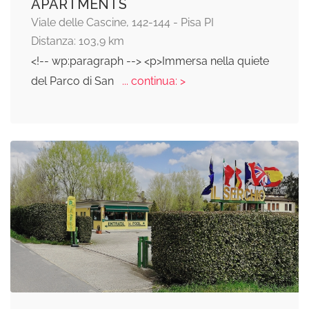
APARTMENTS
Viale delle Cascine, 142-144 - Pisa PI
Distanza: 103,9 km
<!-- wp:paragraph --> <p>Immersa nella quiete
del Parco di San
... continua: >