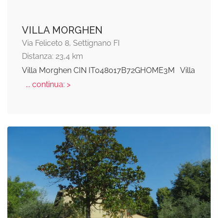
VILLA MORGHEN
Via Feliceto 8, Settignano FI
Distanza: 23,4 km
Villa Morghen CIN IT048017B72GHOME3M Villa
... continua: >