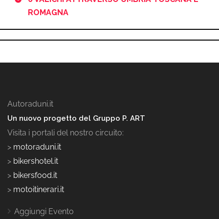
ROMAGNA
Autoraduni.it
Un nuovo progetto del Gruppo P. ART
Visita i portali del nostro circuito:
>
motoraduni.it
>
bikershotel.it
>
bikersfood.it
>
motoitinerari.it
Aggiungi Evento