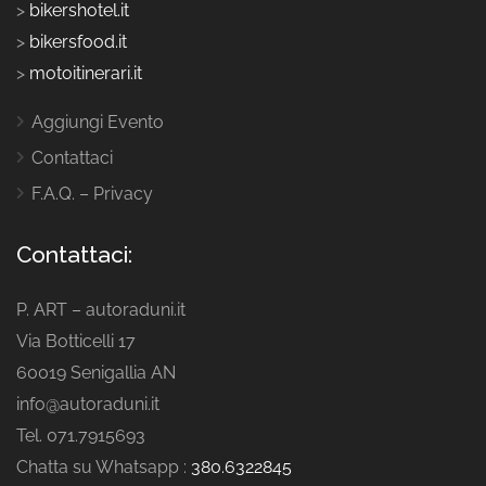
>
bikershotel.it
>
bikersfood.it
>
motoitinerari.it
Aggiungi Evento
Contattaci
F.A.Q. – Privacy
Contattaci:
P. ART – autoraduni.it
Via Botticelli 17
60019 Senigallia AN
info@autoraduni.it
Tel. 071.7915693
Chatta su Whatsapp :
380.6322845