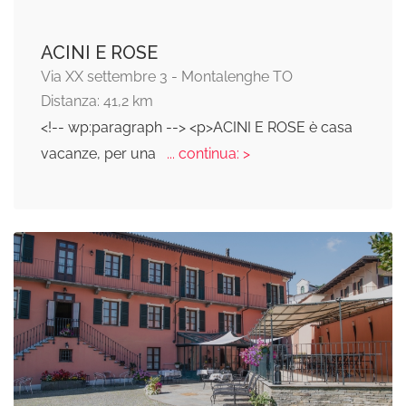
ACINI E ROSE
Via XX settembre 3 - Montalenghe TO
Distanza: 41,2 km
<!-- wp:paragraph --> <p>ACINI E ROSE è casa
vacanze, per una
... continua: >