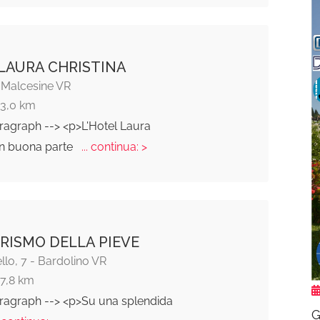
LAURA CHRISTINA
, Malcesine VR
13,0 km
ragraph --> <p>L'Hotel Laura
 in buona parte
... continua: >
RISMO DELLA PIEVE
llo, 7 - Bardolino VR
17,8 km
aragraph --> <p>Su una splendida
G