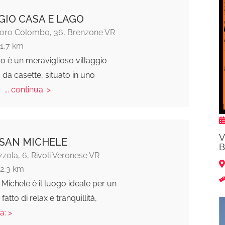
GIO CASA E LAGO
oforo Colombo, 36, Brenzone VR
11,7 km
o è un meraviglioso villaggio
a casette, situato in uno
o
... continua: >
V
 SAN MICHELE
B
zola, 6, Rivoli Veronese VR
12,3 km
 Michele è il luogo ideale per un
atto di relax e tranquillità,
a: >