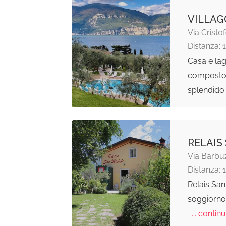
VILLAG
Via Crist
Distanza: 
Casa e lag
composto d
splendid
RELAIS
Via Barbuz
Distanza: 
Relais San
soggiorno f
... continu