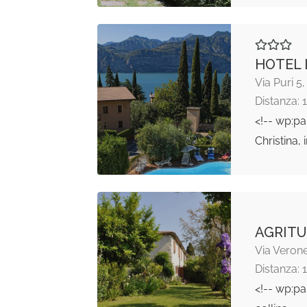
HOTEL 
Via Puri 5
Distanza: 
<!-- wp:pa
Christina,
AGRITU
Via Verone
Distanza: 
<!-- wp:p