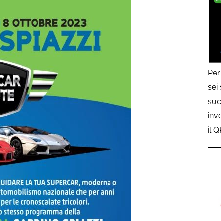
Per
sei
suc
inv
il 