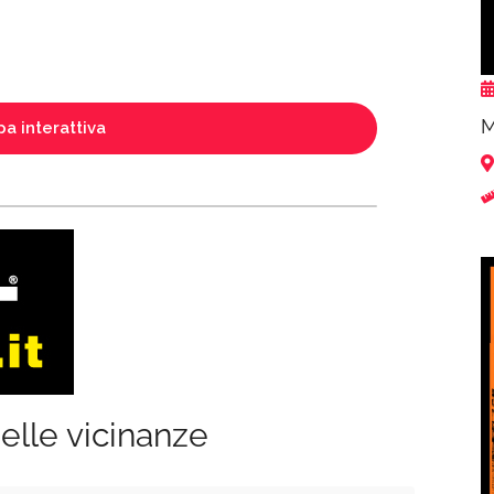
M
a interattiva
elle vicinanze