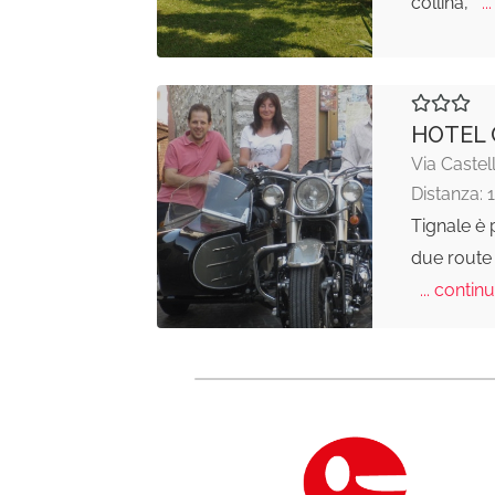
collina,
...
HOTEL 
Via Castel
Distanza: 
Tignale è 
due route
... continu