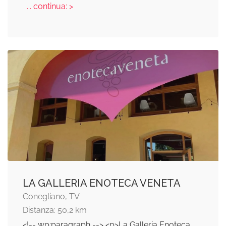
... continua: >
LA GALLERIA ENOTECA VENETA
Conegliano, TV
Distanza: 50,2 km
<!-- wp:paragraph --> <p>La Galleria Enoteca