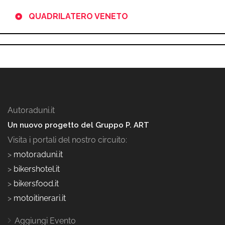
QUADRILATERO VENETO
Autoraduni.it
Un nuovo progetto del Gruppo P. ART
Visita i portali del nostro circuito:
>
motoraduni.it
>
bikershotel.it
>
bikersfood.it
>
motoitinerari.it
Aggiungi Evento