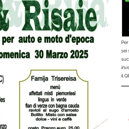
Per
sei
suc
inv
il 