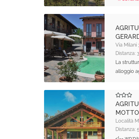
AGRITU
GERAR
Via Milani
Distanza: 
La struttu
alloggio a
AGRITU
MOTTO
Località 
Distanza: 
<!-- wp:pa