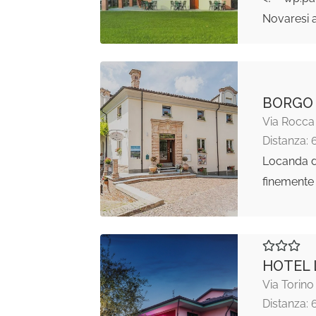
Novaresi a
BORGO 
Via Rocca
Distanza: 
Locanda d
finemente 
HOTEL 
Via Torino
Distanza: 