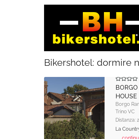
Bikershotel: dormire n
BORGO
HOUSE
Borgo Ram
Trino VC
Distanza: 
La Country
... continu