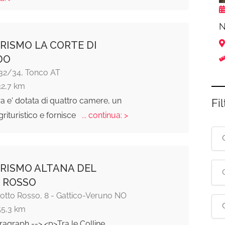
N
RISMO LA CORTE DI
DO
 32/34, Tonco AT
32,7 km
ra e' dotata di quattro camere, un
Fil
grituristico e fornisce
... continua: >
RISMO ALTANA DEL
 ROSSO
Motto Rosso, 8 - Gattico-Veruno NO
55,3 km
ragraph --> <p>Tra le Colline