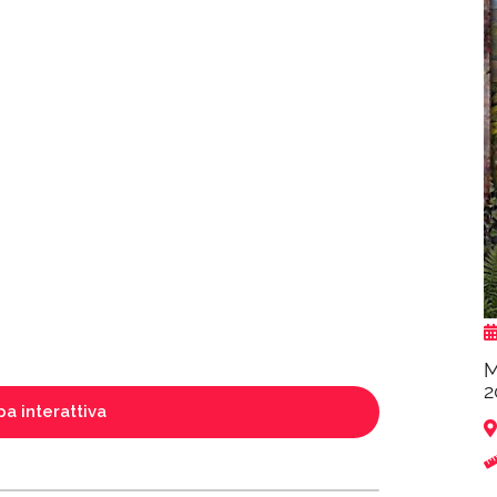
M
2
a interattiva