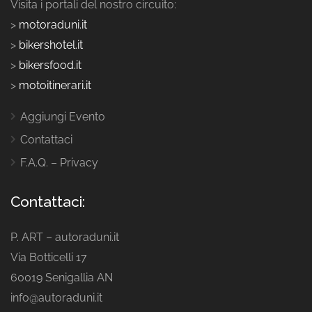
Visita i portali del nostro circuito:
>
motoraduni.it
>
bikershotel.it
>
bikersfood.it
>
motoitinerari.it
Aggiungi Evento
Contattaci
F.A.Q. – Privacy
Contattaci:
P. ART – autoraduni.it
Via Botticelli 17
60019 Senigallia AN
info@autoraduni.it