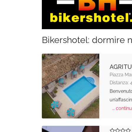
Bikershotel: dormire n
AGRITU
Piazza Mar
Distanza: 
Benvenuto 
un’affasci
... continu