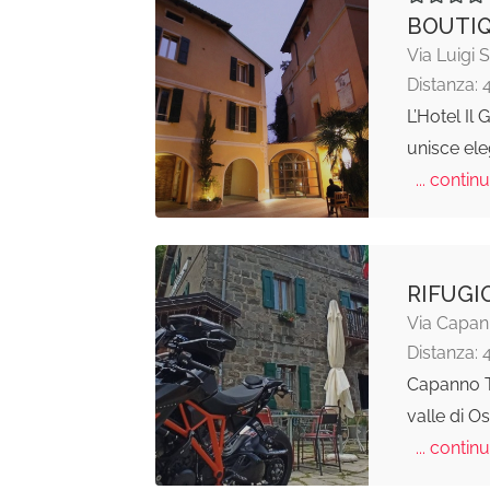
BOUTIQ
Via Luigi 
Distanza: 
L’Hotel Il
unisce ele
... continu
RIFUGI
Via Capan
Distanza: 
Capanno Ta
valle di O
... continu