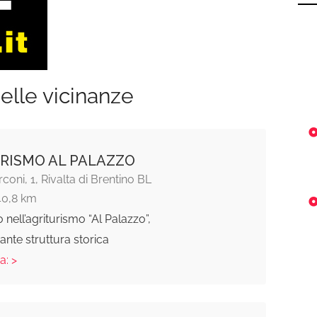
elle vicinanze
RISMO AL PALAZZO
coni, 1, Rivalta di Brentino BL
40,8 km
nell’agriturismo “Al Palazzo”,
nante struttura storica
a: >