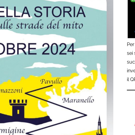
Per
sei
suc
inv
il 