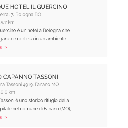
UE HOTEL IL GUERCINO
Serra, 7, Bologna BO
45,7 km
 Guercino è un hotel a Bologna che
ganza e cortesia in un ambiente
a: >
O CAPANNO TASSONI
na Tassoni 4919, Fanano MO
46,6 km
ssoni è uno storico rifugio della
spitale nel comune di Fanano (MO),
a: >