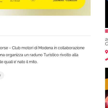
2
C
rse – Club motori di Modena in collaborazione
 organizza un raduno Turistico rivolto alla
 quali e’ nato il mito.
8