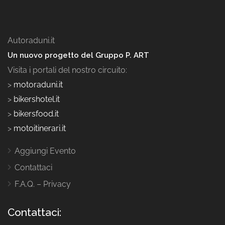
Autoraduni.it
Un nuovo progetto del Gruppo P. ART
Visita i portali del nostro circuito:
>
motoraduni.it
>
bikershotel.it
>
bikersfood.it
>
motoitinerari.it
Aggiungi Evento
Contattaci
F.A.Q. – Privacy
Contattaci: