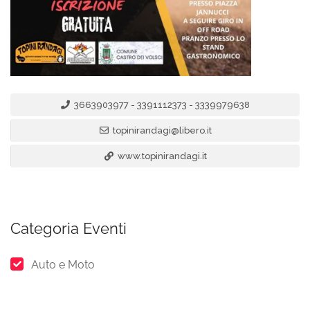
3663903977 - 3391112373 - 3339979638
topinirandagi@libero.it
www.topinirandagi.it
Categoria Eventi
Auto e Moto