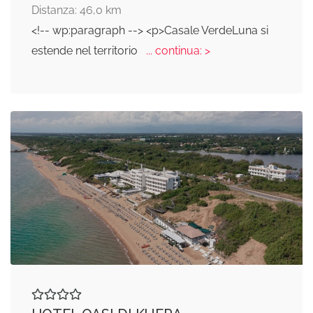
Distanza: 46,0 km
<!-- wp:paragraph --> <p>Casale VerdeLuna si
estende nel territorio
... continua: >