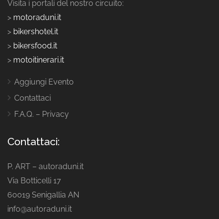
Visita i portali del nostro circuito:
>
motoraduni.it
>
bikershotel.it
>
bikersfood.it
>
motoitinerari.it
Aggiungi Evento
Contattaci
F.A.Q. – Privacy
Contattaci:
P. ART – autoraduni.it
Via Botticelli 17
60019 Senigallia AN
info@autoraduni.it