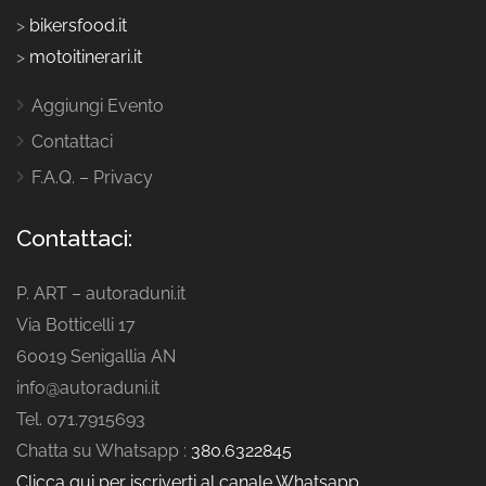
>
bikersfood.it
>
motoitinerari.it
Aggiungi Evento
Contattaci
F.A.Q. – Privacy
Contattaci:
P. ART – autoraduni.it
Via Botticelli 17
60019 Senigallia AN
info@autoraduni.it
Tel. 071.7915693
Chatta su Whatsapp :
380.6322845
Clicca qui per iscriverti al canale Whatsapp