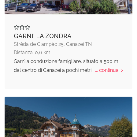
GARNI' LA ZONDRA
Strèda de Ciampàc 25, Canazei TN
Distanza: 0,6 km
Garnì a conduzione famigliare, situato a 500 m.
dal centro di Canazei a pochi metri
... continua: >