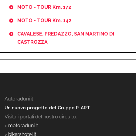
MOTO - TOUR Km. 172
MOTO - TOUR Km. 142
CAVALESE, PREDAZZO, SAN MARTINO DI
CASTROZZA
Autoraduni.it
Un nuovo progetto del Gruppo P. ART
Visita i portali del nostro circuito:
>
motoraduni.it
>
bikershotel.it