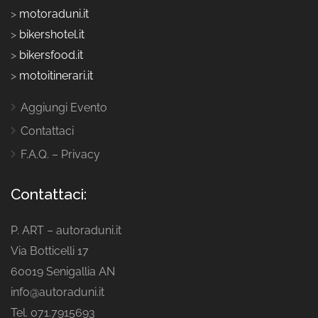
>
motoraduni.it
>
bikershotel.it
>
bikersfood.it
>
motoitinerari.it
Aggiungi Evento
Contattaci
F.A.Q. – Privacy
Contattaci:
P. ART – autoraduni.it
Via Botticelli 17
60019 Senigallia AN
info@autoraduni.it
Tel. 071.7915693