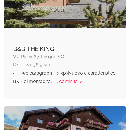
B&B THE KING
Via Piceir 67, Livigno SO
Distanza: 36,9 km
<!-- wp:paragraph --> <p>Nuovo e caratteristico
B&B di montagna,
... continua: >