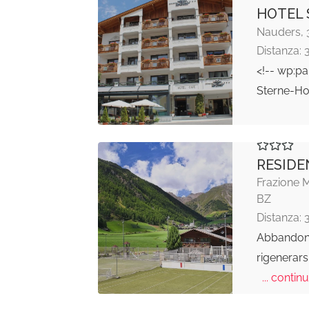
HOTEL
Nauders, 3
Distanza: 
<!-- wp:p
Sterne-Ho
RESIDE
Frazione 
BZ
Distanza: 
Abbandona
rigenerars
... continu