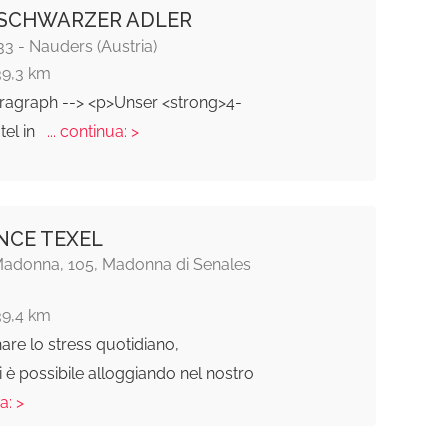
 SCHWARZER ADLER
3 - Nauders (Austria)
39,3 km
aragraph --> <p>Unser <strong>4-
tel in
... continua: >
NCE TEXEL
Madonna, 105, Madonna di Senales
39,4 km
re lo stress quotidiano,
i è possibile alloggiando nel nostro
a: >