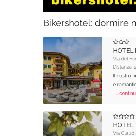
Bikershotel: dormire n
HOTEL 
Via del Fo
Distanza: 
Il nostro h
e romantica
... continu
HOTEL 
Via Claud