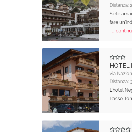
Distanza: 
Siete aman
fare un'in
... continu
HOTEL 
via Nazion
Distanza: 
L'hotel Neg
Passo Tona