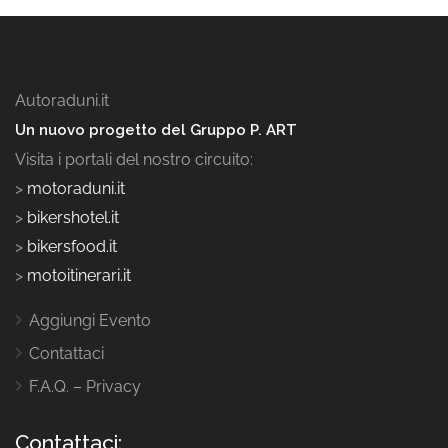
Autoraduni.it
Un nuovo progetto del Gruppo P. ART
Visita i portali del nostro circuito:
>
motoraduni.it
>
bikershotel.it
>
bikersfood.it
>
motoitinerari.it
Aggiungi Evento
Contattaci
F.A.Q. – Privacy
Contattaci: