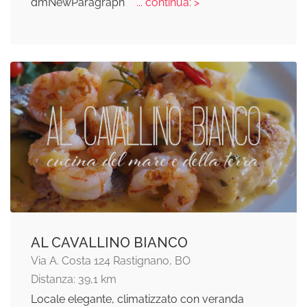
dmNewParagraph"
... continua: >
AL CAVALLINO BIANCO
Via A. Costa 124 Rastignano, BO
Distanza: 39,1 km
Locale elegante, climatizzato con veranda