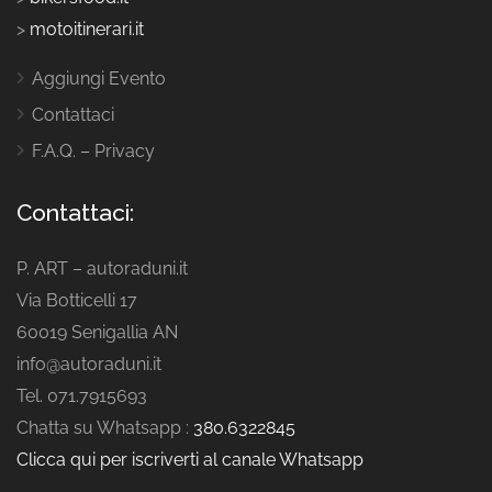
>
motoitinerari.it
Aggiungi Evento
Contattaci
F.A.Q. – Privacy
Contattaci:
P. ART – autoraduni.it
Via Botticelli 17
60019 Senigallia AN
info@autoraduni.it
Tel. 071.7915693
Chatta su Whatsapp :
380.6322845
Clicca qui per iscriverti al canale Whatsapp