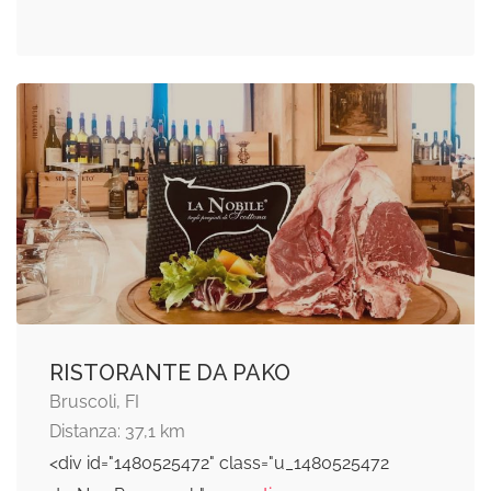
RISTORANTE DA PAKO
Bruscoli, FI
Distanza: 37,1 km
<div id="1480525472" class="u_1480525472