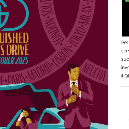
Per
sei
suc
inv
il 