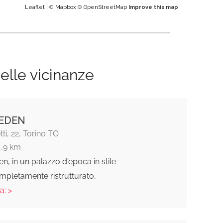
Leaflet
| ©
Mapbox
©
OpenStreetMap
Improve this map
elle vicinanze
EDEN
ti, 22, Torino TO
4,9 km
en, in un palazzo d'epoca in stile
mpletamente ristrutturato,
a: >