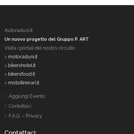
Autoraduni.it
Un nuovo progetto del Gruppo P. ART
Visita i portali del nostro circuito:
>
motoraduni.it
>
bikershotel.it
>
bikersfood.it
>
motoitinerari.it
Aggiungi Evento
Contattaci
F.A.Q. – Privacy
Contattaci: