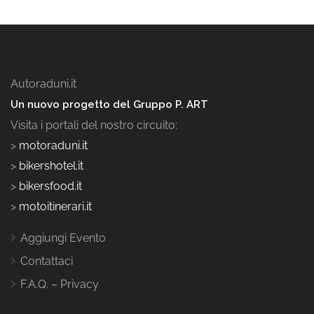
Autoraduni.it
Un nuovo progetto del Gruppo P. ART
Visita i portali del nostro circuito:
>
motoraduni.it
>
bikershotel.it
>
bikersfood.it
>
motoitinerari.it
Aggiungi Evento
Contattaci
F.A.Q. – Privacy