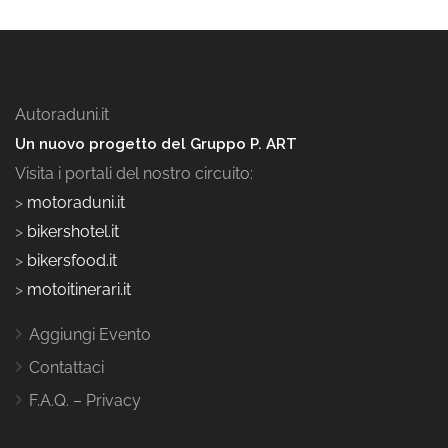
Autoraduni.it
Un nuovo progetto del Gruppo P. ART
Visita i portali del nostro circuito:
>
motoraduni.it
>
bikershotel.it
>
bikersfood.it
>
motoitinerari.it
Aggiungi Evento
Contattaci
F.A.Q. – Privacy