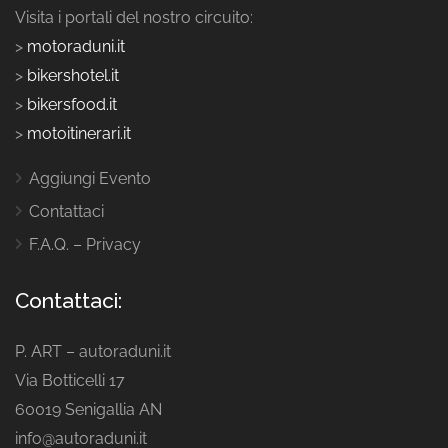
Visita i portali del nostro circuito:
>
motoraduni.it
>
bikershotel.it
>
bikersfood.it
>
motoitinerari.it
Aggiungi Evento
Contattaci
F.A.Q. – Privacy
Contattaci:
P. ART – autoraduni.it
Via Botticelli 17
60019 Senigallia AN
info@autoraduni.it