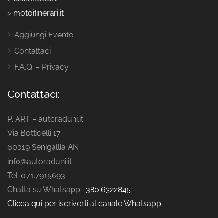
>
motoitinerari.it
Aggiungi Evento
Contattaci
F.A.Q. – Privacy
Contattaci:
P. ART – autoraduni.it
Via Botticelli 17
60019 Senigallia AN
info@autoraduni.it
Tel. 071.7915693
Chatta su Whatsapp :
380.6322845
Clicca qui per iscriverti al canale Whatsapp