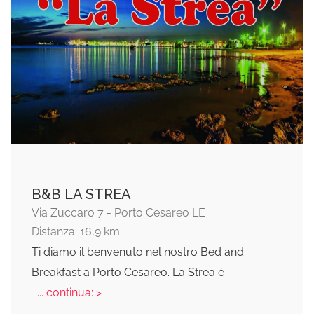
B&B LA STREA
Via Zuccaro 7 - Porto Cesareo LE
Distanza: 16,9 km
Ti diamo il benvenuto nel nostro Bed and
Breakfast a Porto Cesareo. La Strea è
... continua: >