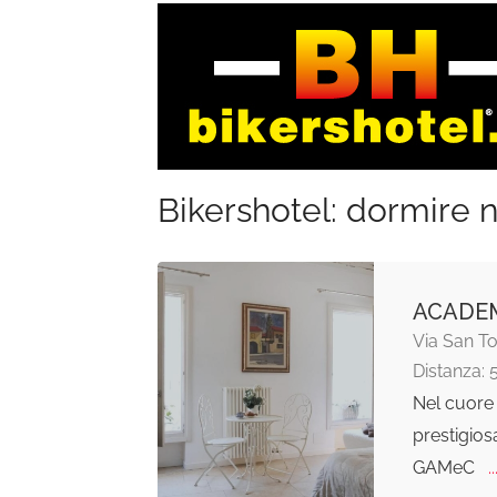
Bikershotel: dormire n
ACADEM
Via San 
Distanza: 
Nel cuore 
prestigios
GAMeC
..