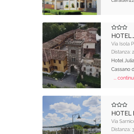
caratteriz
HOTEL 
Via Isola 
Distanza: 
Hotel Juli
Cassano d
... continu
HOTEL 
Via Sarnic
Distanza: 