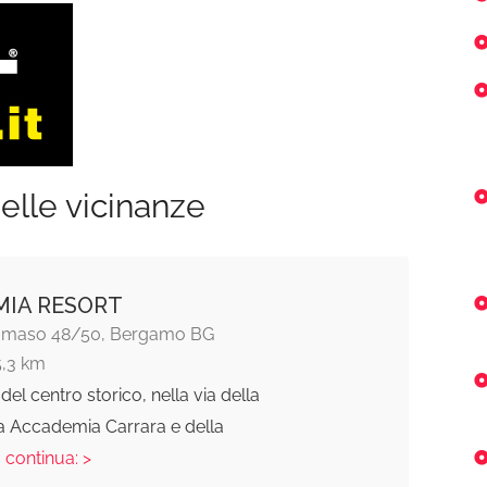
elle vicinanze
IA RESORT
Tomaso 48/50, Bergamo BG
5,3 km
del centro storico, nella via della
a Accademia Carrara e della
. continua: >