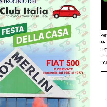
Per
sei
suc
inv
il 