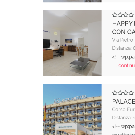
HAPPY 
CON G
Via Pietro
Distanza: 
<!-- wp:pa
... continu
PALACE
Corso Euro
Distanza: 
<!-- wp:pa