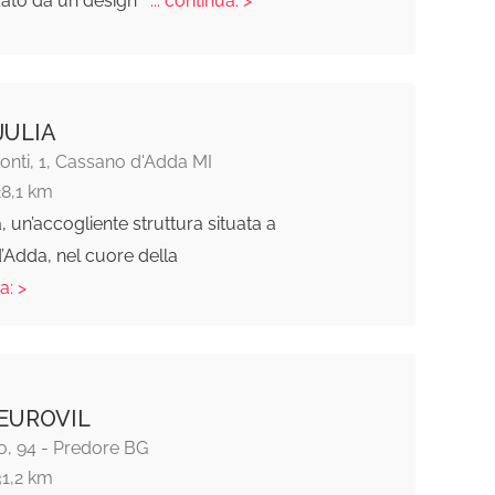
zato da un design
... continua: >
JULIA
Ponti, 1, Cassano d'Adda MI
28,1 km
a, un’accogliente struttura situata a
’Adda, nel cuore della
a: >
EUROVIL
o, 94 - Predore BG
31,2 km