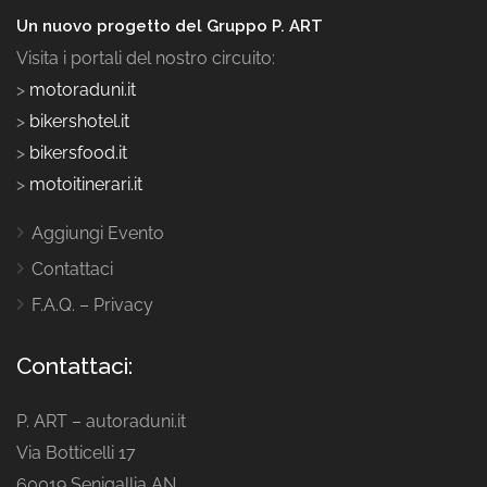
Un nuovo progetto del Gruppo P. ART
Visita i portali del nostro circuito:
>
motoraduni.it
>
bikershotel.it
>
bikersfood.it
>
motoitinerari.it
Aggiungi Evento
Contattaci
F.A.Q. – Privacy
Contattaci:
P. ART – autoraduni.it
Via Botticelli 17
60019 Senigallia AN