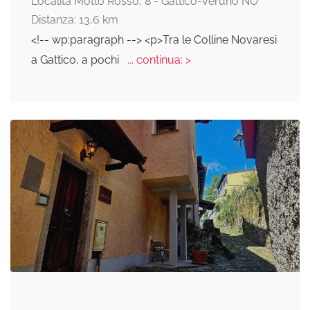
Località Motto Rosso, 8 - Gattico-Veruno NO
Distanza: 13,6 km
<!-- wp:paragraph --> <p>Tra le Colline Novaresi
a Gattico, a pochi
... continua: >