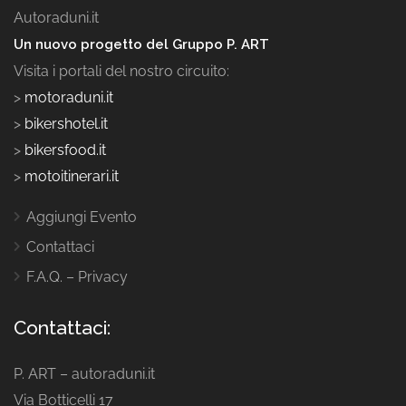
Autoraduni.it
Un nuovo progetto del Gruppo P. ART
Visita i portali del nostro circuito:
>
motoraduni.it
>
bikershotel.it
>
bikersfood.it
>
motoitinerari.it
Aggiungi Evento
Contattaci
F.A.Q. – Privacy
Contattaci:
P. ART – autoraduni.it
Via Botticelli 17