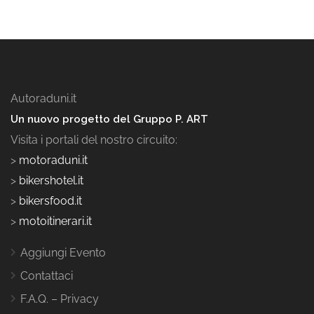
Autoraduni.it
Un nuovo progetto del Gruppo P. ART
Visita i portali del nostro circuito:
>
motoraduni.it
>
bikershotel.it
>
bikersfood.it
>
motoitinerari.it
Aggiungi Evento
Contattaci
F.A.Q. – Privacy