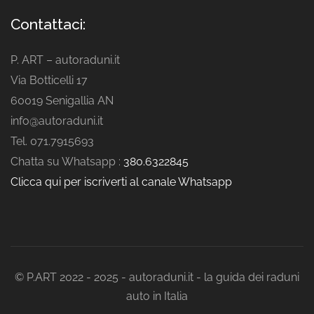
Contattaci:
P. ART – autoraduni.it
Via Botticelli 17
60019 Senigallia AN
info@autoraduni.it
Tel. 071.7915693
Chatta su Whatsapp :
380.6322845
Clicca qui per iscriverti al canale Whatsapp
© P.ART 2022 - 2025 - autoraduni.it - la guida dei raduni
auto in Italia