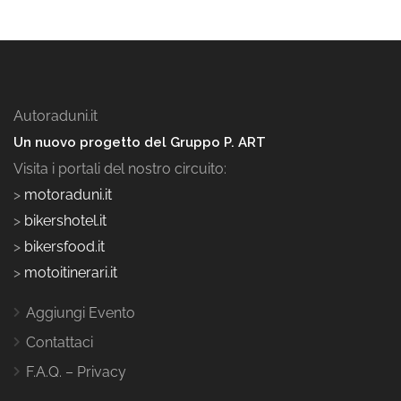
Autoraduni.it
Un nuovo progetto del Gruppo P. ART
Visita i portali del nostro circuito:
>
motoraduni.it
>
bikershotel.it
>
bikersfood.it
>
motoitinerari.it
Aggiungi Evento
Contattaci
F.A.Q. – Privacy