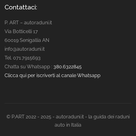
Contattaci:
P. ART – autoraduni.it
Via Botticelli 17
60019 Senigallia AN
info@autoraduni.it
Tel. 071.7915693
Chatta su Whatsapp :
380.6322845
Clicca qui per iscriverti al canale Whatsapp
© P.ART 2022 - 2025 - autoraduni.it - la guida dei raduni
auto in Italia