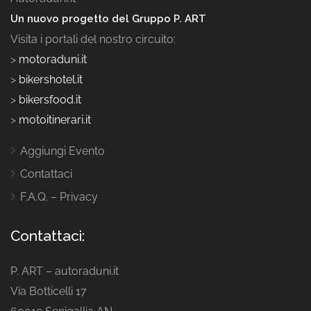
Un nuovo progetto del Gruppo P. ART
Visita i portali del nostro circuito:
>
motoraduni.it
>
bikershotel.it
>
bikersfood.it
>
motoitinerari.it
Aggiungi Evento
Contattaci
F.A.Q. – Privacy
Contattaci:
P. ART – autoraduni.it
Via Botticelli 17