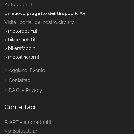
Autoraduni.it
Un nuovo progetto del Gruppo P. ART
Visita i portali del nostro circuito:
>
motoraduni.it
>
bikershotel.it
>
bikersfood.it
>
motoitinerari.it
Aggiungi Evento
Contattaci
F.A.Q. – Privacy
Contattaci:
P. ART – autoraduni.it
Via Botticelli 17