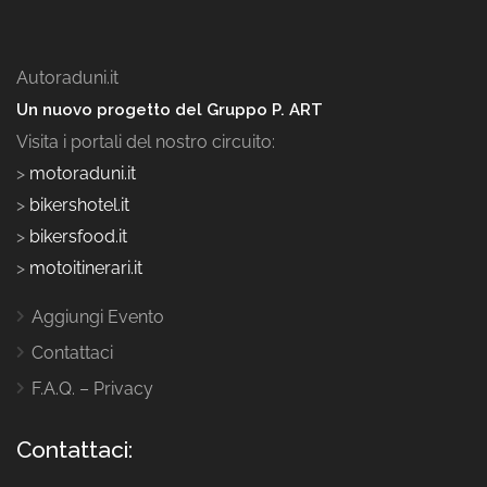
Autoraduni.it
Un nuovo progetto del Gruppo P. ART
Visita i portali del nostro circuito:
>
motoraduni.it
>
bikershotel.it
>
bikersfood.it
>
motoitinerari.it
Aggiungi Evento
Contattaci
F.A.Q. – Privacy
Contattaci: