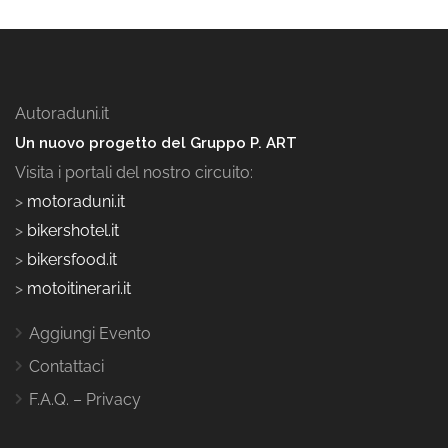
Autoraduni.it
Un nuovo progetto del Gruppo P. ART
Visita i portali del nostro circuito:
>
motoraduni.it
>
bikershotel.it
>
bikersfood.it
>
motoitinerari.it
Aggiungi Evento
Contattaci
F.A.Q. – Privacy