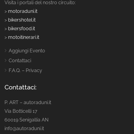
Visita i portali del nostro circuito:
>
motoraduni.it
>
bikershotel.it
>
bikersfood.it
>
motoitinerari.it
Aggiungi Evento
Contattaci
F.A.Q. – Privacy
Contattaci:
P. ART – autoraduni.it
Via Botticelli 17
60019 Senigallia AN
info@autoraduni.it