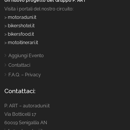
Un nuovo progetto del Gruppo P. ART
Visita i portali del nostro circuito:
>
motoraduni.it
>
bikershotel.it
>
bikersfood.it
>
motoitinerari.it
Aggiungi Evento
Contattaci
F.A.Q. – Privacy
Contattaci:
P. ART – autoraduni.it
Via Botticelli 17
60019 Senigallia AN