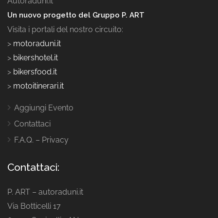
Autoraduni.it
Un nuovo progetto del Gruppo P. ART
Visita i portali del nostro circuito:
>
motoraduni.it
>
bikershotel.it
>
bikersfood.it
>
motoitinerari.it
Aggiungi Evento
Contattaci
F.A.Q. – Privacy
Contattaci:
P. ART – autoraduni.it
Via Botticelli 17