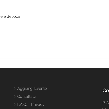
he e d’epoca
Aggiungi Evento
Co
Contattaci
P. 
F.A.Q. – Privacy