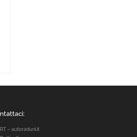
ntattaci:
ART – autoraduni.it