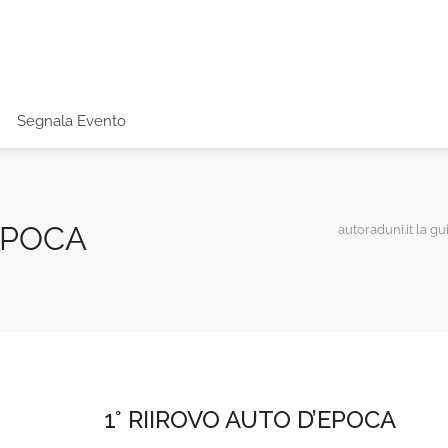
Segnala Evento
’EPOCA
autoraduni.it la gu
1° RIIROVO AUTO D’EPOCA