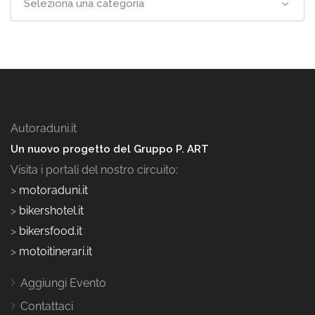
Seleziona una categoria
Autoraduni.it
Un nuovo progetto del Gruppo P. ART
Visita i portali del nostro circuito:
>
motoraduni.it
>
bikershotel.it
>
bikersfood.it
>
motoitinerari.it
Aggiungi Evento
Contattaci