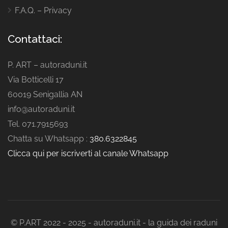
F.A.Q. – Privacy
Contattaci:
P. ART – autoraduni.it
Via Botticelli 17
60019 Senigallia AN
info@autoraduni.it
Tel. 071.7915693
Chatta su Whatsapp :
380.6322845
Clicca qui per iscriverti al canale Whatsapp
© P.ART 2022 - 2025 - autoraduni.it - la guida dei raduni