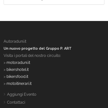
Autoraduni.it
Un nuovo progetto del Gruppo P. ART
Visita i portali del nostro circuito:
>
motoraduni.it
>
bikershotel.it
>
bikersfood.it
>
motoitinerari.it
Aggiungi Evento
Contattaci