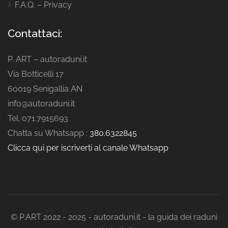
F.A.Q. – Privacy
Contattaci:
P. ART – autoraduni.it
Via Botticelli 17
60019 Senigallia AN
info@autoraduni.it
Tel. 071.7915693
Chatta su Whatsapp :
380.6322845
Clicca qui per iscriverti al canale Whatsapp
© P.ART 2022 - 2025 - autoraduni.it - la guida dei raduni