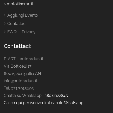
>
motoitinerari.it
Aggiungi Evento
Contattaci
F.A.Q. – Privacy
Contattaci:
P. ART – autoraduni.it
Via Botticelli 17
60019 Senigallia AN
info@autoraduni.it
Tel. 071.7915693
Chatta su Whatsapp :
380.6322845
Clicca qui per iscriverti al canale Whatsapp