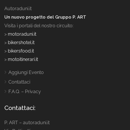
Autoraduni.it
Un nuovo progetto del Gruppo P. ART
Visita i portali del nostro circuito:
>
motoraduni.it
>
bikershotel.it
>
bikersfood.it
>
motoitinerari.it
Aggiungi Evento
Contattaci
F.A.Q. – Privacy
Contattaci:
P. ART – autoraduni.it