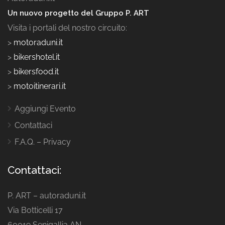
Un nuovo progetto del Gruppo P. ART
Visita i portali del nostro circuito:
>
motoraduni.it
>
bikershotel.it
>
bikersfood.it
>
motoitinerari.it
Aggiungi Evento
Contattaci
F.A.Q. – Privacy
Contattaci:
P. ART – autoraduni.it
Via Botticelli 17
60019 Senigallia AN