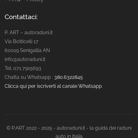
Contattaci:
P. ART – autoraduni.it
Via Botticelli 17
60019 Senigallia AN
info@autoraduni.it
Tel. 071.7915693
Chatta su Whatsapp :
380.6322845
Clicca qui per iscriverti al canale Whatsapp
© P.ART 2022 - 2025 - autoraduni.it - la guida dei raduni
auto in Italia