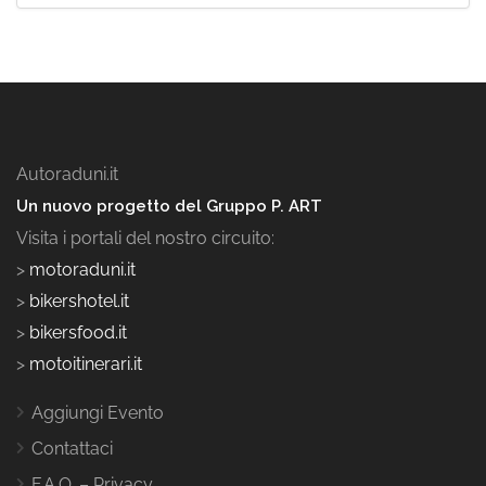
Autoraduni.it
Un nuovo progetto del Gruppo P. ART
Visita i portali del nostro circuito:
>
motoraduni.it
>
bikershotel.it
>
bikersfood.it
>
motoitinerari.it
Aggiungi Evento
Contattaci
F.A.Q. – Privacy