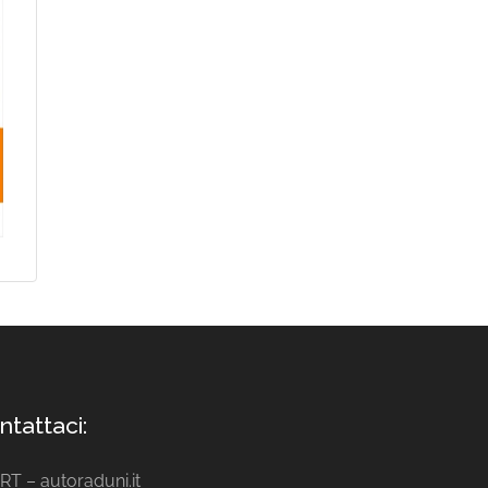
ntattaci:
ART – autoraduni.it