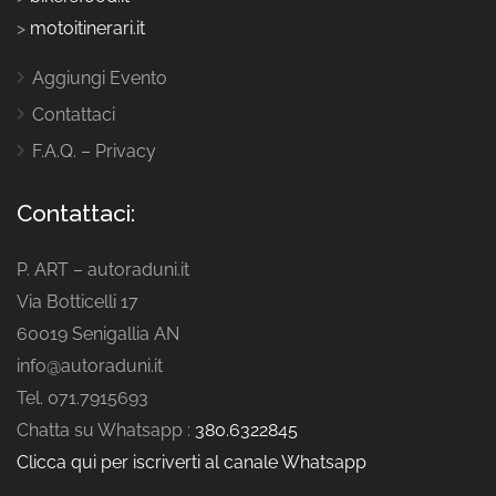
>
motoitinerari.it
Aggiungi Evento
Contattaci
F.A.Q. – Privacy
Contattaci:
P. ART – autoraduni.it
Via Botticelli 17
60019 Senigallia AN
info@autoraduni.it
Tel. 071.7915693
Chatta su Whatsapp :
380.6322845
Clicca qui per iscriverti al canale Whatsapp