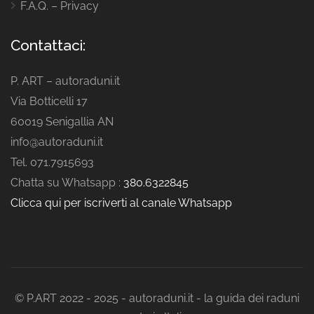
F.A.Q. – Privacy
Contattaci:
P. ART – autoraduni.it
Via Botticelli 17
60019 Senigallia AN
info@autoraduni.it
Tel. 071.7915693
Chatta su Whatsapp :
380.6322845
Clicca qui per iscriverti al canale Whatsapp
© P.ART 2022 - 2025 - autoraduni.it - la guida dei raduni