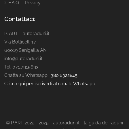
F.A.Q. – Privacy
Contattaci:
P. ART – autoraduni.it
Via Botticelli 17
60019 Senigallia AN
info@autoraduni.it
Tel. 071.7915693
Chatta su Whatsapp :
380.6322845
Clicca qui per iscriverti al canale Whatsapp
© P.ART 2022 - 2025 - autoraduni.it - la guida dei raduni