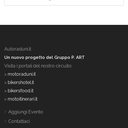
Autoraduni.it
Un nuovo progetto del Gruppo P. ART
Visita i portali del nostro circuito:
>
motoraduni.it
>
bikershotel.it
>
bikersfood.it
>
motoitinerari.it
Aggiungi Evento
Contattaci