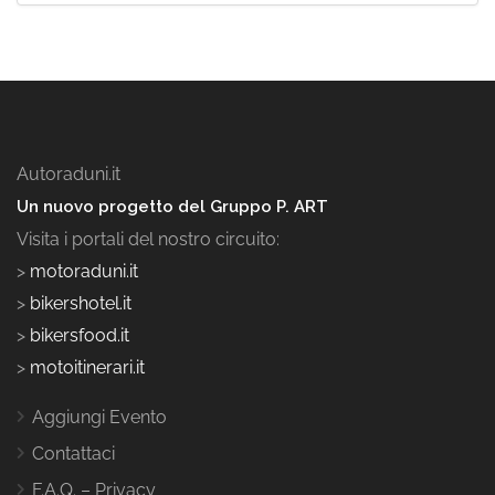
Autoraduni.it
Un nuovo progetto del Gruppo P. ART
Visita i portali del nostro circuito:
>
motoraduni.it
>
bikershotel.it
>
bikersfood.it
>
motoitinerari.it
Aggiungi Evento
Contattaci
F.A.Q. – Privacy