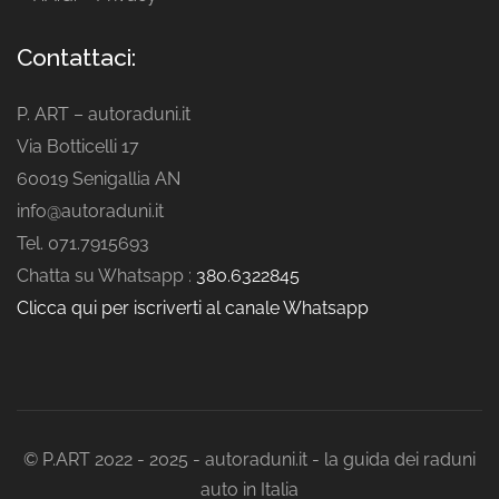
Contattaci:
P. ART – autoraduni.it
Via Botticelli 17
60019 Senigallia AN
info@autoraduni.it
Tel. 071.7915693
Chatta su Whatsapp :
380.6322845
Clicca qui per iscriverti al canale Whatsapp
© P.ART 2022 - 2025 - autoraduni.it - la guida dei raduni
auto in Italia