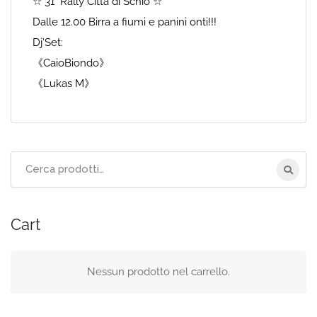
☆ 31° Rally Città di Schio ☆
Dalle 12.00 Birra a fiumi e panini onti!!!
Dj’Set:
《CaioBiondo》
《Lukas M》
Cerca
per:
Cart
Nessun prodotto nel carrello.