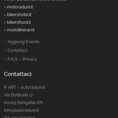
>
motoraduni.it
>
bikershotel.it
>
bikersfood.it
>
motoitinerari.it
Aggiungi Evento
Contattaci
F.A.Q. – Privacy
Contattaci:
P. ART – autoraduni.it
Via Botticelli 17
60019 Senigallia AN
info@autoraduni.it
Tel. 071.7915693